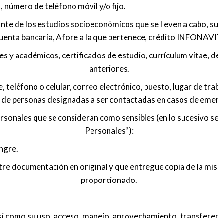
, número de teléfono móvil y/o fijo.
ante de los estudios socioeconómicos que se lleven a cabo, su
uenta bancaria, Afore a la que pertenece, crédito INFONAVI
es y académicos, certificados de estudio, currículum vitae, 
anteriores.
, teléfono o celular, correo electrónico, puesto, lugar de tra
, y de personas designadas a ser contactadas en casos de emer
ersonales que se consideran como sensibles (en lo sucesivo s
Personales”):
angre.
stre documentación en original y que entregue copia de la mi
proporcionado.
sí como su uso, acceso, manejo, aprovechamiento, transferenc