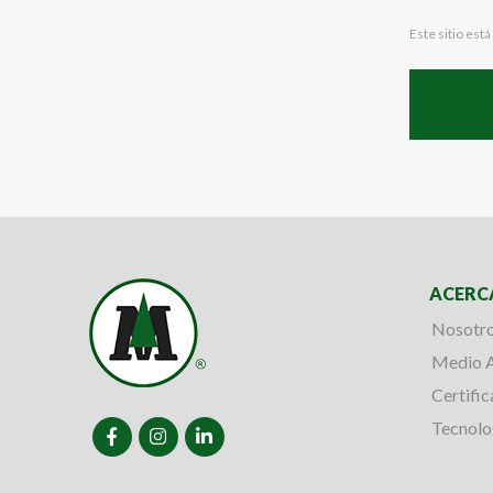
Este sitio es
ACERC
Nosotr
Medio 
Certifi
Tecnolo