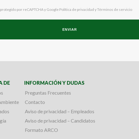
tá protegido por reCAPTCHA y Google
Política de privacidad
y
Términos de servicio
A DE
INFORMACIÓN Y DUDAS
os
Preguntas Frecuentes
Ambiente
Contacto
cados
Aviso de privacidad – Empleados
gía
Aviso de privacidad – Candidatos
Formato ARCO