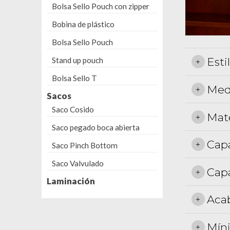
Bolsa Sello Pouch con zipper
Bobina de plástico
Bolsa Sello Pouch
Esti
Stand up pouch
Bolsa Sello T
Med
Sacos
Saco Cosido
Mate
Saco pegado boca abierta
Cap
Saco Pinch Bottom
Saco Valvulado
Cap
Laminación
Aca
Mín