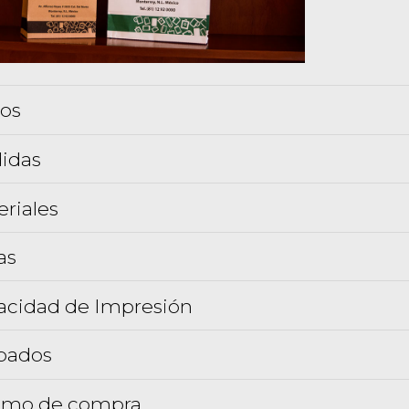
los
idas
riales
as
acidad de Impresión
bados
imo de compra